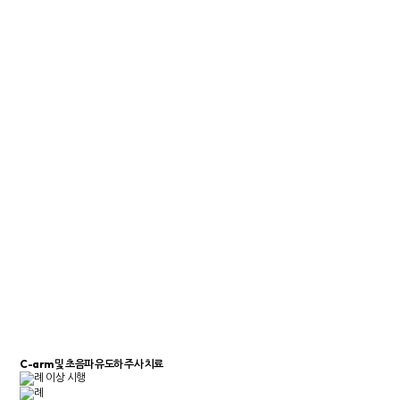
C-arm 및 초음파 유도하 주사 치료
례 이상 시행
례