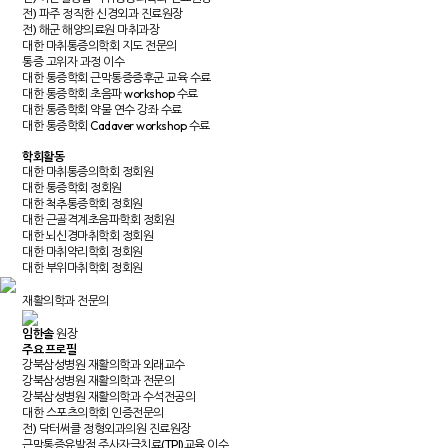
전) 파주 정직한 신경외과 진료원장
전) 해군 해양의료원 마취과장
대한 마취통증의학회 지도 전문의
통증 고위자 과정 이수
대한 통증학회 근막통증증후군 교육 수료
대한 통증학회 초음파 workshop 수료
대한 통증학회 약물 연수 강좌 수료
대한 통증학회 Cadaver workshop 수료
학회활동
대한 마취통증의학회 정회원
대한 통증학회 정회원
대한 척추통증학회 정회원
대한 근골격계초음파학회 정회원
대한 뇌신경마취학회 정회원
대한 마취약리학회 정회원
대한 부위마취학회 정회원
재활의학과 전문의
임한솔
원장
주요 프로필
강북삼성병원 재활의학과 외래교수
강북삼성병원 재활의학과 전문의
강북삼성병원 재활의학과 수석전공의
대한 스포츠의학회 인증전문의
전) 닥터써클 정형외과의원 진료원장
근막통증유발점 주사자극치료(TPI)교육 이수