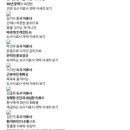
10년 경력
의 숙련된
전문 도수치료사
약력 자세히 보기
임지수
도수 치료사
언제나 따뜻한 분위기로
몸을 고치는 게 아니라
바르게 쓰게 만드는
도수치료사
약력 자세히 보기
박진우
도수 치료사
운동으로 다져진 감각으로
관리의 중요성
을
보여주는 도수치료사
약력 자세히 보기
이지선
도수 치료사
근본적인 회복
을
목표로 움직이는
도수치료사
약력 자세히 보기
김동휘
도수 치료사
정확한 진단과 세심한 치료
로
환자에게 최선의 회복을
제공하는 도수치료사
약력 자세히 보기
김민지
도수 치료사
환자와의 1:1 소통
으로
맞춤형 치료와 최상의