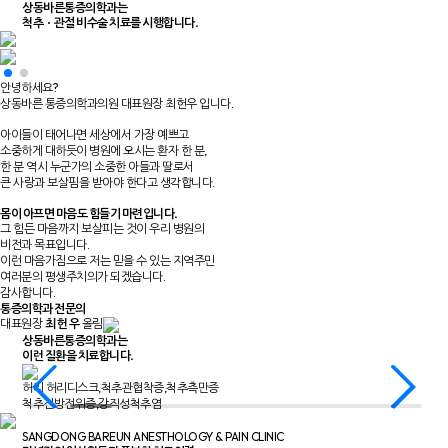
상동바른통증의학과는
척추ㆍ관절 비수술 치료를 시행합니다.
안녕하세요?
상동바른 통증의학과의원 대표원장 최헌우 입니다.
아이들이 태어나면 세상에서 가장 예쁘고
소중하게 대하듯이
병원에 오시는 환자 한 분,
한 분 역시 누군가의 소중한 아들과 딸로서
큰 사랑과 보살핌을 받아야 한다고 생각합니다.
몸이 아프면 마음도 힘들기 마련입니다.
그 힘든 마음까지 보살피는 것이 우리 병원의
비전과 목표입니다.
이런 마음가짐으로 저는 믿을 수 있는 지역주민
여러분의 평생주치의가 되겠습니다.
감사합니다.
통증의학과 전문의
대표원장
최 헌 우
올림
상동바른통증의학과는
이런 질환을 치료합니다.
허리
허리디스크,척추관협착증,척추측만증
척추전방전위증,강직성척추염
SANGDONG BAREUN ANESTHOLOGY & PAIN CLINIC