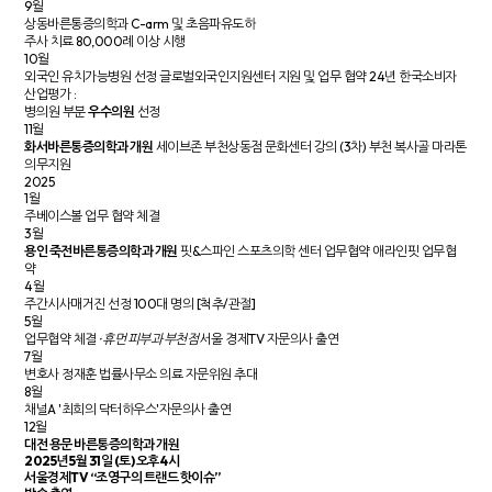
9월
상동바른통증의학과 C-arm 및 초음파유도하
주사 치료 80,000례 이상 시행
10월
외국인 유치가능병원 선정
글로벌외국인지원센터 지원 및 업무 협약
24년 한국소비자
산업평가 :
병·의원 부분
우수의원
선정
11월
화서바른통증의학과 개원
세이브존 부천상동점 문화센터 강의 (3차)
부천 복사골 마라톤
의무지원
2025
1월
주베이스볼 업무 협약 체결
3월
용인 죽전바른통증의학과 개원
핏&스파인 스포츠의학 센터 업무협약
애라인핏 업무협
약
4월
주간시사매거진 선정 100대 명의 [척추/관절]
5월
업무협약 체결
· 휴먼 피부과 부천점
서울 경제TV 자문의사 출연
7월
변호사 정재훈 법률사무소 의료 자문위원 추대
8월
채널A '최희의 닥터하우스'자문의사 출연
12월
대전 용문 바른통증의학과 개원
2025년 5월 31일 (토) 오후 4시
서울경제TV “조영구의 트랜드 핫이슈”