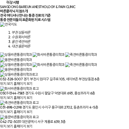
이상 시행
SANGDONG BAREUN ANESTHOLOGY & PAIN CLINIC
바른클리닉 지점소개
전국 어디서나 만나는
통증 진료의 기준
통증 전문의들의
표준화된 치료 시스템
부천 상동바른
수원 화서바른
용인 죽전바른
대전 용문바른
032-328-5007
경기 부천시 원미구 길주로 105, 세이브존 부천상동점 6층
위치 보기
홈페이지 보기
0507-1344-7583
경기도 수원시 팔달구 덕영대로 693, 풍성프라자 6층
위치 보기
홈페이지 보기
031-898-0298
경기도 용인시 수지구 용구대로 2702, 동춘프라자 4~5층
위치 보기
홈페이지 보기
042-712-5031
대전광역시 서구 계룡로 639, 3층
위치 보기
홈페이지 보기