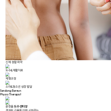
신체 정렬 파악
도수&재활치료
체형교정
소아&청소년 성장 발달
Sandong Bareun
Physio Therapist
윤한울
도수 센터장
경직된 근육을 이완 시켜주는