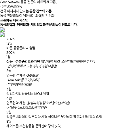
Barn Network
통증 전문의 네트워크 그룹,
바른 통증클리닉
전국 어디서나 만나는
통증 진료의 기준
통증 전문의들이 제안하는 과학적 진단과
표준화된 치료 시스템
통증의학과 ∙ 정형외과 ∙ 재활의학과 전문의들이 진료합니다.
2023
12월
바른 통증클리닉 출범
2024
1월
상동바른통증의학과 개원
업무협약 체결
· 스탠다드치과의원 부천점
· 연세바로치과 교정과치과의원 부천점
2월
업무협약 체결
· SG Golf
· Top Hield 골프 아카데미
· 부천개인택시조합
3월
삼성파워성장클리닉 MOU 체결
4월
업무협약 체결
· 삼성파워성장 소아청소년과의원
· 서울N비뇨의학과의원 부천점
5월
장좋은내과의원 업무협약 체결
세이브존 부천상동점 문화센터 강의 (1차)
8월
세이브존 부천상동점 문화센터 강의 (2차)