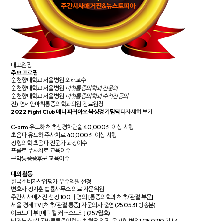
대표원장
주요 프로필
순천향대학교 서울병원 외래교수
순천향대학교 서울병원
마취통증의학과 전문의
순천향대학교 서울병원
마취통증의학과 수석전공의
전) 연세안마취통증의학과의원 진료원장
2022 Fight Club 매니 파퀴아오 복싱경기 팀닥터
자세히 보기
C-arm 유도하 척추신경차단술 40,000례 이상 시행
초음파 유도하 주사치료 40,000례 이상 시행
정형의학 초음파 전문가 과정이수
프롤로 주사치료 교육이수
근막통증증후군 교육이수
대외 활동
한국소비자산업평가 우수의원 선정
변호사 정재훈 법률사무소 의료 자문위원
주간시사매거진 선정 100대 명의 [통증의학과 척추/관절 부문]
서울 경제 TV [척추/관절 통증] 자문의사 출연 (25.05.31 방송분)
이코노미 뷰 [메디컬 커버스토리] (25.7월호)
비건뉴스 [상동바른통증의학과 최헌우 원장, 육각형 병원] (25.07.10 기사)