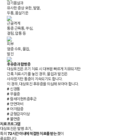
감기몸살과
유사한 증상
오한, 발열,
두통, 몸살기운
근골격계
통증
근육통, 쑤심,
결림, 압통 등
피부
염증
수포, 물집,
발진
도수
근골
후유증과 합병증
일종
대상포진은 조기 치료 시 대부분 빠르게 치유되지만
전문
간혹 치료시기를 놓친 경우,
물집과 발진은
관절
사라졌지만 통증이 지속되기도 합니다.
이 경우, 대상포진 후유증을 의심해 보아야 합니다.
고경
# 신경통
숙련
# 우울증
도수
# 람세이헌트증후군
# 안면마비
치료
# 어지럼증
30
# 균형감각이상
소요
# 불면증
치료 프로그램
체형
대상포진은 발병 초기,
재활
특히
72시간 이내에 적절한 치료를 받는 것
이
통증
중요합니다.