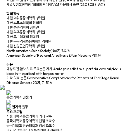
채널A 행복한아침 [최희의 닥터하우스] 자문의사 출연 (25.08.08 방송분)
학회 활동
대한 마취통증의학회 정회원
대한 스포츠의학회 정회원
대한 통증의학회 정회원
대한 척추통증의학회 정회원
대한 도수의학회 정회원
대한 근골격계초음파학회 정회원
대한 신경근연구학회 정회원
North American Spine Society(NASS) 정회원
American Society of Regional Anesthesia&Pain Medicine 정회원
논문
대상포진 환자 치료 주요논문 게재
Acute pain relief by superficial cervical plexus
block in the patient with herpes zoster
기타 치료 논문
Postoperative Complications for Patients of End Stage Renal
Disease. Sensors 2021, 21, 544.
통증의학과 전문의
권기혁
원장
주요 프로필
서울대학교 통증의학과 외래 교수
동국대학교 통증의학과 전임 조교수
동국대학교 통증의학과 임상 조교수
전) 아산힐링탑 마취통증의학과 진료원장