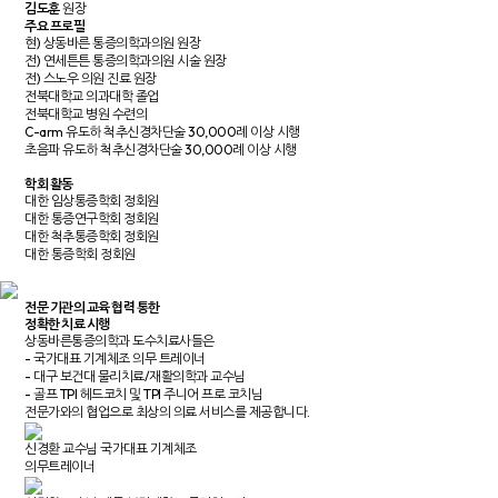
김도훈
원장
주요 프로필
현) 상동바른 통증의학과의원 원장
전) 연세튼튼 통증의학과의원 시술 원장
전) 스노우 의원 진료 원장
전북대학교 의과대학 졸업
전북대학교 병원 수련의
C-arm 유도하 척추신경차단술 30,000례 이상 시행
초음파 유도하 척추신경차단술 30,000례 이상 시행
학회 활동
대한 임상통증학회 정회원
대한 통증연구학회 정회원
대한 척추통증학회 정회원
대한 통증학회 정회원
전문 기관의 교육 협력 통한
정확한 치료 시행
상동바른통증의학과 도수치료사들은
- 국가대표 기계체조 의무 트레이너
- 대구 보건대 물리치료/재활의학과 교수님
- 골프 TPI 헤드코치 및 TPI 주니어 프로 코치님
전문가와의 협업으로 최상의 의료 서비스를 제공합니다.
신경환 교수님
국가대표 기계체조
의무트레이너